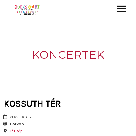
ALBUMOK
VIDEÓK
KONCERTEK
KONCERTEK
KÉPGALÉRIA
GYEREKMŰSOROK
ZENEKAR
KOSSUTH TÉR
KAPCSOLAT
2025.05.25.
Hatvan
Térkép