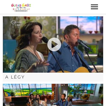
ALBUMOK
VIDEÓK
KONCERTEK
KÉPGALÉRIA
GYEREKMŰSOROK
ZENEKAR
A LÉGY
KAPCSOLAT