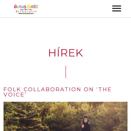
ALBUMOK
VIDEÓK
HÍREK
KONCERTEK
KÉPGALÉRIA
GYEREKMŰSOROK
FOLK COLLABORATION ON ‘THE
ZENEKAR
VOICE’
KAPCSOLAT