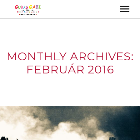
ALBUMOK
VIDEÓK
MONTHLY ARCHIVES:
KONCERTEK
FEBRUÁR 2016
KÉPGALÉRIA
GYEREKMŰSOROK
ZENEKAR
KAPCSOLAT