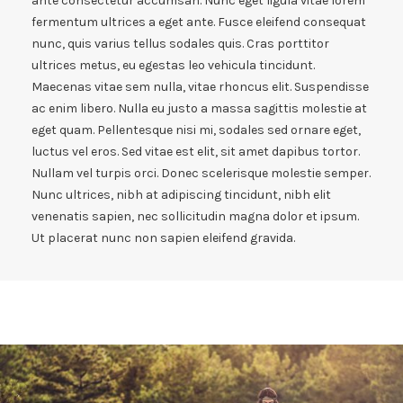
ante consectetur accumsan. Nunc eget ligula vitae lorem
fermentum ultrices a eget ante. Fusce eleifend consequat
nunc, quis varius tellus sodales quis. Cras porttitor
ultrices metus, eu egestas leo vehicula tincidunt.
Maecenas vitae sem nulla, vitae rhoncus elit. Suspendisse
ac enim libero. Nulla eu justo a massa sagittis molestie at
eget quam. Pellentesque nisi mi, sodales sed ornare eget,
luctus vel eros. Sed vitae est elit, sit amet dapibus tortor.
Nullam vel turpis orci. Donec scelerisque molestie semper.
Nunc ultrices, nibh at adipiscing tincidunt, nibh elit
venenatis sapien, nec sollicitudin magna dolor et ipsum.
Ut placerat nunc non sapien eleifend gravida.