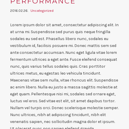
PERFORMANCE
2016.02.26.
Uncategorized
Lorem ipsum dolor sit amet, consectetur adipiscing elit. In
at urna mi. Suspendisse sed purus quis neque fringilla
sodales eu sed est. Phasellus libero nunc, sodales eu
vestibulum id, facilisis posuere mi. Donec mattis sem sed
ante consectetur accumsan. Nunc eget ligula vitae lorem
fermentum ultrices a eget ante. Fusce eleifend consequat
nunc, quis varius tellus sodales quis. Cras porttitor
ultrices metus, eu egestas leo vehicula tincidunt.
Maecenas vitae sem nulla, vitae rhoncus elit. Suspendisse
ac enim libero. Nulla eu justo a massa sagittis molestie at
eget quam. Pellentesque nisi mi, sodales sed ornare eget,
luctus vel eros. Sed vitae est elit, sit amet dapibus tortor.
Nullam vel turpis orci. Donec scelerisque molestie semper.
Nunc ultrices, nibh at adipiscing tincidunt, nibh elit
venenatis sapien, nec sollicitudin magna dolor et ipsum.
Ut placerat nunc non sapien eleifend gravida.