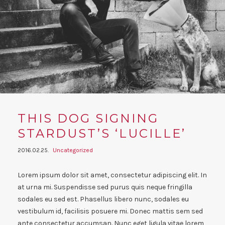
THIS DOG SIGNING
STARDUST’S ‘LUCILLE’
2016.02.25.
Uncategorized
Lorem ipsum dolor sit amet, consectetur adipiscing elit. In
at urna mi. Suspendisse sed purus quis neque fringilla
sodales eu sed est. Phasellus libero nunc, sodales eu
vestibulum id, facilisis posuere mi. Donec mattis sem sed
ante consectetur accumsan. Nunc eget ligula vitae lorem