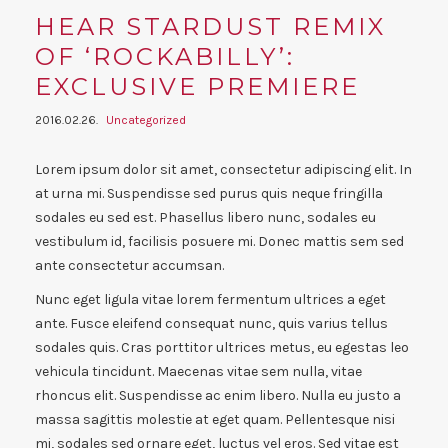
HEAR STARDUST REMIX
OF ‘ROCKABILLY’:
EXCLUSIVE PREMIERE
2016.02.26.
Uncategorized
Lorem ipsum dolor sit amet, consectetur adipiscing elit. In
at urna mi. Suspendisse sed purus quis neque fringilla
sodales eu sed est. Phasellus libero nunc, sodales eu
vestibulum id, facilisis posuere mi. Donec mattis sem sed
ante consectetur accumsan.
Nunc eget ligula vitae lorem fermentum ultrices a eget
ante. Fusce eleifend consequat nunc, quis varius tellus
sodales quis. Cras porttitor ultrices metus, eu egestas leo
vehicula tincidunt. Maecenas vitae sem nulla, vitae
rhoncus elit. Suspendisse ac enim libero. Nulla eu justo a
massa sagittis molestie at eget quam. Pellentesque nisi
mi, sodales sed ornare eget, luctus vel eros. Sed vitae est