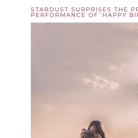
STARDUST SURPRISES THE P
PERFORMANCE OF ‘HAPPY BI