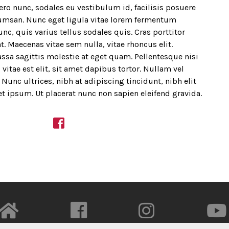
bero nunc, sodales eu vestibulum id, facilisis posuere
umsan. Nunc eget ligula vitae lorem fermentum
nc, quis varius tellus sodales quis. Cras porttitor
t. Maecenas vitae sem nulla, vitae rhoncus elit.
ssa sagittis molestie at eget quam. Pellentesque nisi
 vitae est elit, sit amet dapibus tortor. Nullam vel
Nunc ultrices, nibh at adipiscing tincidunt, nibh elit
et ipsum. Ut placerat nunc non sapien eleifend gravida.