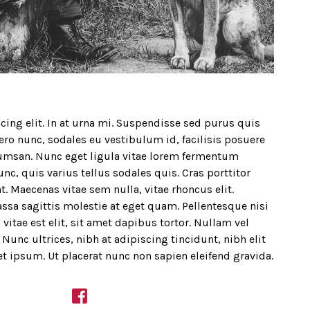
ing elit. In at urna mi. Suspendisse sed purus quis
bero nunc, sodales eu vestibulum id, facilisis posuere
umsan. Nunc eget ligula vitae lorem fermentum
nc, quis varius tellus sodales quis. Cras porttitor
t. Maecenas vitae sem nulla, vitae rhoncus elit.
ssa sagittis molestie at eget quam. Pellentesque nisi
 vitae est elit, sit amet dapibus tortor. Nullam vel
Nunc ultrices, nibh at adipiscing tincidunt, nibh elit
et ipsum. Ut placerat nunc non sapien eleifend gravida.