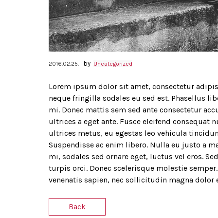
by
2016.02.25.
Uncategorized
Lorem ipsum dolor sit amet, consectetur adipisc
neque fringilla sodales eu sed est. Phasellus li
mi. Donec mattis sem sed ante consectetur acc
ultrices a eget ante. Fusce eleifend consequat nu
ultrices metus, eu egestas leo vehicula tincidun
Suspendisse ac enim libero. Nulla eu justo a ma
mi, sodales sed ornare eget, luctus vel eros. Sed
turpis orci. Donec scelerisque molestie semper. 
venenatis sapien, nec sollicitudin magna dolor 
Back